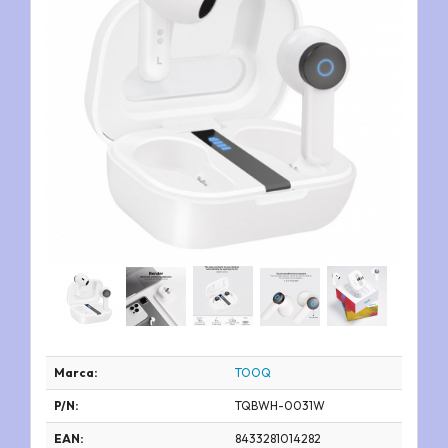
Marca:
TOOQ
P/N:
TQBWH-0031W
EAN:
8433281014282