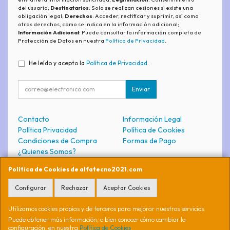
del usuario;
Destinatarios
: Solo se realizan cesiones si existe una
obligación legal;
Derechos
: Acceder, rectificar y suprimir, así como
otros derechos, como se indica en la información adicional;
Información Adicional
: Puede consultar la información completa de
Protección de Datos en nuestra
Política de Privacidad
.
He leído y acepto la
Política de Privacidad
.
Enviar
Contacto
Información Legal
Política Privacidad
Política de Cookies
Condiciones de Compra
Formas de Pago
¿Quienes Somos?
Política de Cookies de alfatecno2021.com
Contacto
Configurar
Rechazar
Aceptar Cookies
soporte@alfatecno2021.com
Utilizamos cookies propias y de terceros para mejorar nuestros servicios.
Puede obtener más información, o bien conocer cómo cambiar la
configuración, en nuestra
Política de Cookies
.
, , , , España. - C.I.F.: 74691871S - Tfno: