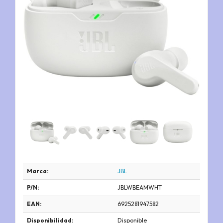
Marca:
JBL
P/N:
JBLWBEAMWHT
EAN:
6925281947582
Disponibilidad:
Disponible