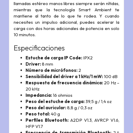
llamadas estéreo manos libres siempre serán nítidas,
mientras que la tecnología Smart Ambient te
mantiene al tanto de lo que te rodea. Y cuando
necesites un impulso adicional, puedes acelerar la
carga con dos horas adicionales de potencia en solo
10 minutos.
Especificaciones
Estuche de carga IP Code:
IPX2
Driver:
8 mm
Número de micrófonos:
2
Sensibilidad del driver a 1 kHz/1 mW:
100 dB
Respuesta de frecuencia dinámica:
20 Hz –
20 kHz
Impedancia:
16 ohmios
Peso del estuche de carga:
39,5 g / 1,4 oz
Peso del auricular:
8,8 g / 0,3 oz
Peso total:
40 g
Perfiles Bluetooth:
A2DP V1.3, AVRCP V1.6,
HFP V1.7
Frecuencia de transmisión Bluetooth:
2.4