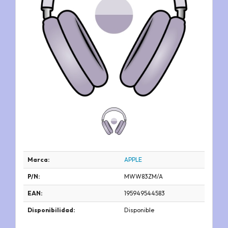
Marca:
APPLE
P/N:
MWW83ZM/A
EAN:
195949544583
Disponibilidad:
Disponible