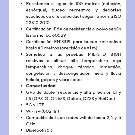
Resistencia al agua de 100 metros (natación,
esnórquel, buceo recreativo y deportes
acuáticos de alta velocidad) según la norma ISO
22810:2010
Certificación IP6X de resistencia al polvo según
la norma IEC 60529
Certificación EN13319 para buceo recreativo
hasta 40 metros (precisión de ±1 m)
Sometido a las pruebas MIL-STD 810H
relativas a altitud, alta temperatura, baja
temperatura, choque térmico, inmersión,
congelación y descongelación, hielo y lluvia
helada, golpes y vibraciones
Conectividad
GPS de doble frecuencia y alta precisión L1 y
L5 (GPS, GLONASS, Galileo, QZSS y BeiDou)
5G y LTE
Wi-Fi 4 (802.11n)
Compati­bilidad con redes wifi de hasta 2,4 y 5
GHz
Bluetooth 5.3