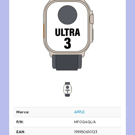
Marca:
APPLE
P/N:
MF0Q4QL/A
EAN:
195950610123