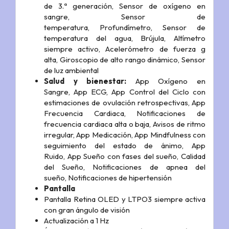
de 3.ª generación,
Sensor de oxígeno en
sangre,
Sensor de
temperatura,
Profundímetro,
Sensor de
temperatura del agua,
Brújula,
Altímetro
siempre activo,
Acelerómetro de fuerza g
alta,
Giroscopio de alto rango dinámico,
Sensor
de luz ambiental
Salud y bienestar:
App Oxígeno en
Sangre,
App ECG,
App Control del Ciclo con
estimaciones de ovulación retrospectivas,
App
Frecuencia Cardiaca,
Notificaciones de
frecuencia cardiaca alta o baja,
Avisos de ritmo
irregular,
App Medicación,
App Mindfulness con
seguimiento del estado de ánimo,
App
Ruido,
App Sueño con fases del sueño,
Calidad
del Sueño,
Notificaciones de apnea del
sueño,
Notificaciones de hipertensión
Pantalla
Pantalla Retina OLED y LTPO3 siempre activa
con gran ángulo de visión
Actualización a 1 Hz