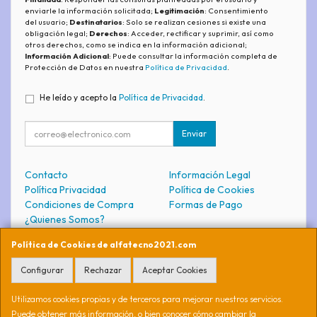
enviarle la información solicitada;
Legitimación
: Consentimiento
del usuario;
Destinatarios
: Solo se realizan cesiones si existe una
obligación legal;
Derechos
: Acceder, rectificar y suprimir, así como
otros derechos, como se indica en la información adicional;
Información Adicional
: Puede consultar la información completa de
Protección de Datos en nuestra
Política de Privacidad
.
He leído y acepto la
Política de Privacidad
.
Enviar
Contacto
Información Legal
Política Privacidad
Política de Cookies
Condiciones de Compra
Formas de Pago
¿Quienes Somos?
Política de Cookies de alfatecno2021.com
Contacto
Configurar
Rechazar
Aceptar Cookies
soporte@alfatecno2021.com
Utilizamos cookies propias y de terceros para mejorar nuestros servicios.
Puede obtener más información, o bien conocer cómo cambiar la