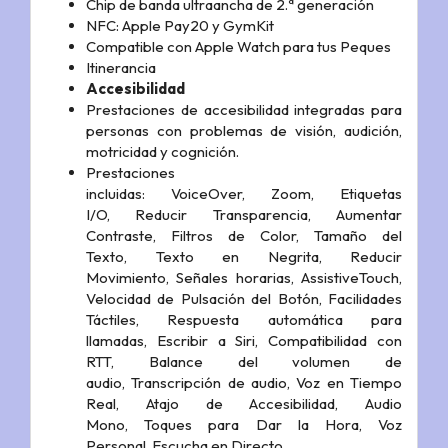
Chip de banda ultraancha de 2.ª generación
NFC: Apple Pay20 y GymKit
Compatible con Apple Watch para tus Peques
Itinerancia
Accesibilidad
Prestaciones de accesibilidad integradas para
personas con problemas de visión, audición,
motricidad y cognición.
Prestaciones
incluidas:
VoiceOver,
Zoom,
Etiquetas
I/O,
Reducir Transparencia,
Aumentar
Contraste,
Filtros de Color,
Tamaño del
Texto,
Texto en Negrita,
Reducir
Movimiento,
Señales horarias,
AssistiveTouch,
V
elocidad de Pulsación del Botón,
Facilidades
Táctiles,
Respuesta automática para
llamadas,
Escribir a Siri,
Compati­bilidad con
RTT,
Balance del volumen de
audio,
Transcripción de audio,
Voz en Tiempo
Real,
Atajo de Accesibilidad,
Audio
Mono,
Toques para Dar la Hora,
Voz
Personal,
Escucha en Directo