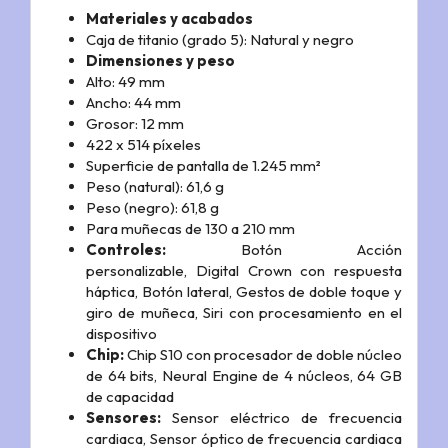
Materiales y acabados
Caja de titanio (grado 5):
Natural y negro
Dimensiones y peso
Alto: 49 mm
Ancho: 44 mm
Grosor: 12 mm
422 x 514 píxeles
Superficie de pantalla de 1.245 mm²
Peso (natural): 61,6 g
Peso (negro): 61,8 g
Para muñecas de 130 a 210 mm
Controles:
Botón Acción
personalizable,
Digital Crown con respuesta
háptica,
Botón lateral,
Gestos de doble toque y
giro de muñeca,
Siri con procesamiento en el
dispositivo
Chip:
Chip S10 con procesador de doble núcleo
de 64 bits,
Neural Engine de 4 núcleos,
64 GB
de capacidad
Sensores:
Sensor eléctrico de frecuencia
cardiaca,
Sensor óptico de frecuencia cardiaca