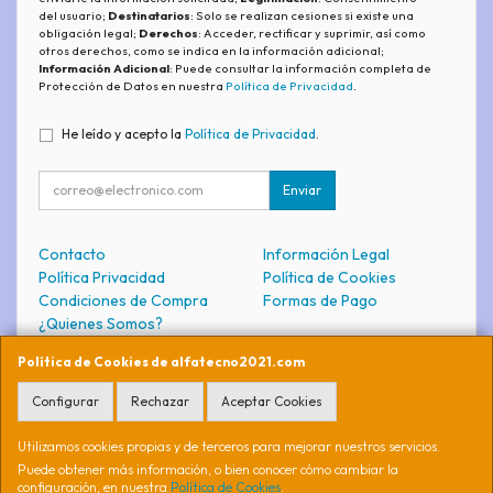
del usuario;
Destinatarios
: Solo se realizan cesiones si existe una
obligación legal;
Derechos
: Acceder, rectificar y suprimir, así como
otros derechos, como se indica en la información adicional;
Información Adicional
: Puede consultar la información completa de
Protección de Datos en nuestra
Política de Privacidad
.
He leído y acepto la
Política de Privacidad
.
Enviar
Contacto
Información Legal
Política Privacidad
Política de Cookies
Condiciones de Compra
Formas de Pago
¿Quienes Somos?
Política de Cookies de alfatecno2021.com
Contacto
Configurar
Rechazar
Aceptar Cookies
soporte@alfatecno2021.com
Utilizamos cookies propias y de terceros para mejorar nuestros servicios.
Puede obtener más información, o bien conocer cómo cambiar la
configuración, en nuestra
Política de Cookies
.
, , , , España. - C.I.F.: 74691871S - Tfno: