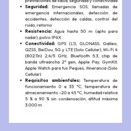
prestaciones de salud, seguridad y conectividad
Seguridad:
Emergencia SOS, llamadas de
emergencia internacionales, detección de
accidentes, detección de caídas, control del
ruido, retorno
Resistencia:
Agua hasta 50 m (apto para
nadar), polvo IP6X
Conectividad:
GPS (L1), GLONASS, Galileo,
QZSS, BeiDou, 5G y LTE (Solo Cellular), Wi-Fi 4
(802.11n) 2,4/5 GHz, Bluetooth 5.3, chip de
banda ultraancha 2ª gen, Apple Pay, GymKit,
Apple Watch para tus Peques, itinerancia (Solo
Cellular)
Requisitos ambientales:
Temperatura de
funcionamiento 0 a 35 °C, temperatura de
almacenamiento -20 a 45 °C, humedad relativa
5 % a 90 % sin condensación, altitud máxima
3.000 m