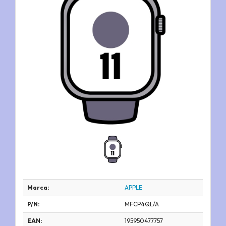
Marca:
APPLE
P/N:
MFCP4QL/A
EAN:
195950477757