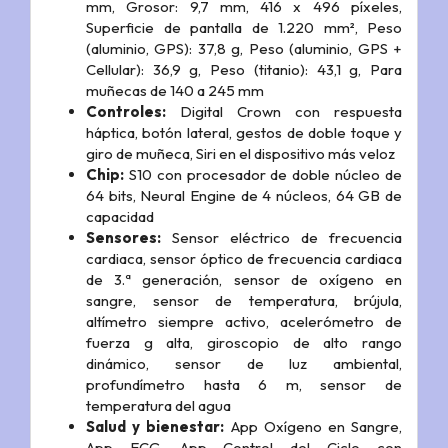
mm, Grosor: 9,7 mm, 416 x 496 píxeles,
Superficie de pantalla de 1.220 mm², Peso
(aluminio, GPS): 37,8 g, Peso (aluminio, GPS +
Cellular): 36,9 g, Peso (titanio): 43,1 g, Para
muñecas de 140 a 245 mm
Controles:
Digital Crown con respuesta
háptica, botón lateral, gestos de doble toque y
giro de muñeca, Siri en el dispositivo más veloz
Chip:
S10 con procesador de doble núcleo de
64 bits, Neural Engine de 4 núcleos, 64 GB de
capacidad
Sensores:
Sensor eléctrico de frecuencia
cardiaca, sensor óptico de frecuencia cardiaca
de 3.ª generación, sensor de oxígeno en
sangre, sensor de temperatura, brújula,
altímetro siempre activo, acelerómetro de
fuerza g alta, giroscopio de alto rango
dinámico, sensor de luz ambiental,
profundímetro hasta 6 m, sensor de
temperatura del agua
Salud y bienestar:
App Oxígeno en Sangre,
App ECG, App Control del Ciclo con