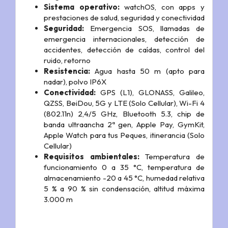
Sistema operativo:
watchOS, con apps y
prestaciones de salud, seguridad y conectividad
Seguridad:
Emergencia SOS, llamadas de
emergencia internacionales, detección de
accidentes, detección de caídas, control del
ruido, retorno
Resistencia:
Agua hasta 50 m (apto para
nadar), polvo IP6X
Conectividad:
GPS (L1), GLONASS, Galileo,
QZSS, BeiDou, 5G y LTE (Solo Cellular), Wi-Fi 4
(802.11n) 2,4/5 GHz, Bluetooth 5.3, chip de
banda ultraancha 2ª gen, Apple Pay, GymKit,
Apple Watch para tus Peques, itinerancia (Solo
Cellular)
Requisitos ambientales:
Temperatura de
funcionamiento 0 a 35 °C, temperatura de
almacenamiento -20 a 45 °C, humedad relativa
5 % a 90 % sin condensación, altitud máxima
3.000 m