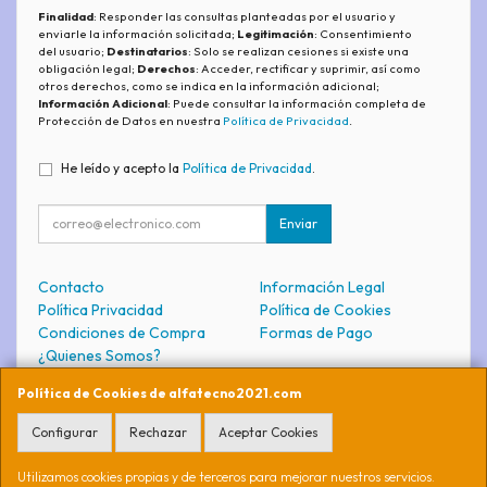
Finalidad
: Responder las consultas planteadas por el usuario y
enviarle la información solicitada;
Legitimación
: Consentimiento
del usuario;
Destinatarios
: Solo se realizan cesiones si existe una
obligación legal;
Derechos
: Acceder, rectificar y suprimir, así como
otros derechos, como se indica en la información adicional;
Información Adicional
: Puede consultar la información completa de
Protección de Datos en nuestra
Política de Privacidad
.
He leído y acepto la
Política de Privacidad
.
Enviar
Contacto
Información Legal
Política Privacidad
Política de Cookies
Condiciones de Compra
Formas de Pago
¿Quienes Somos?
Política de Cookies de alfatecno2021.com
Contacto
Configurar
Rechazar
Aceptar Cookies
soporte@alfatecno2021.com
Utilizamos cookies propias y de terceros para mejorar nuestros servicios.