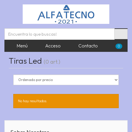
Menú
Acceso
Contacto
0
Tiras Led
(0 art.)
No hay resultados.