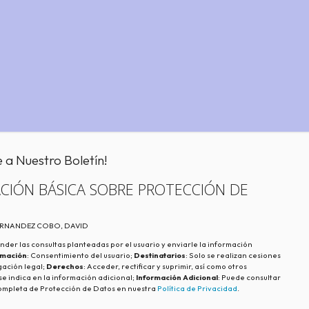
e a Nuestro Boletín!
CIÓN BÁSICA SOBRE PROTECCIÓN DE
FERNANDEZ COBO, DAVID
nder las consultas planteadas por el usuario y enviarle la información
imación
: Consentimiento del usuario;
Destinatarios
: Solo se realizan cesiones
igación legal;
Derechos
: Acceder, rectificar y suprimir, así como otros
e indica en la información adicional;
Información Adicional
: Puede consultar
ompleta de Protección de Datos en nuestra
Política de Privacidad
.