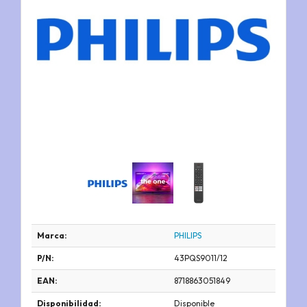
Marca:
PHILIPS
P/N:
43PQS9011/12
EAN:
8718863051849
Disponibilidad:
Disponible