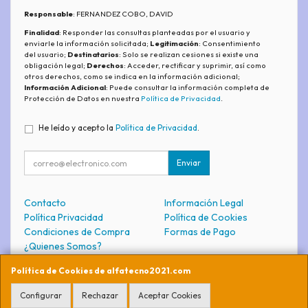
Responsable
: FERNANDEZ COBO, DAVID
Finalidad
: Responder las consultas planteadas por el usuario y
enviarle la información solicitada;
Legitimación
: Consentimiento
del usuario;
Destinatarios
: Solo se realizan cesiones si existe una
obligación legal;
Derechos
: Acceder, rectificar y suprimir, así como
otros derechos, como se indica en la información adicional;
Información Adicional
: Puede consultar la información completa de
Protección de Datos en nuestra
Política de Privacidad
.
He leído y acepto la
Política de Privacidad
.
Enviar
Contacto
Información Legal
Política Privacidad
Política de Cookies
Condiciones de Compra
Formas de Pago
¿Quienes Somos?
Política de Cookies de alfatecno2021.com
Contacto
Configurar
Rechazar
Aceptar Cookies
soporte@alfatecno2021.com