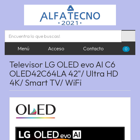
Menú
Acceso
Contacto
0
Televisor LG OLED evo AI C6
OLED42C64LA 42"/ Ultra HD
4K/ Smart TV/ WiFi