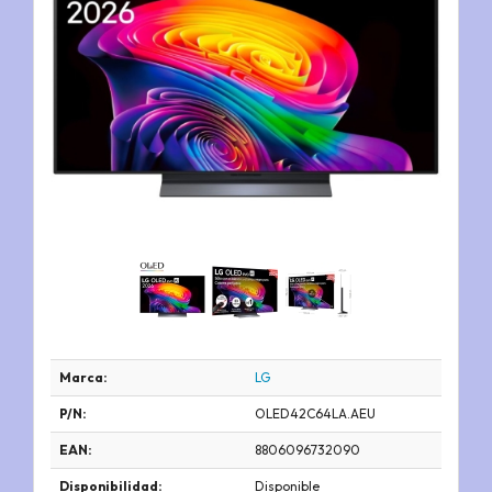
Marca:
LG
P/N:
OLED42C64LA.AEU
EAN:
8806096732090
Disponibilidad:
Disponible