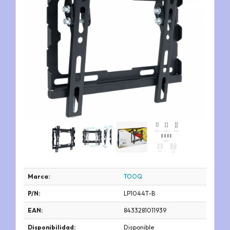
Marca:
TOOQ
P/N:
LP1044T-B
EAN:
8433281011939
Disponibilidad:
Disponible