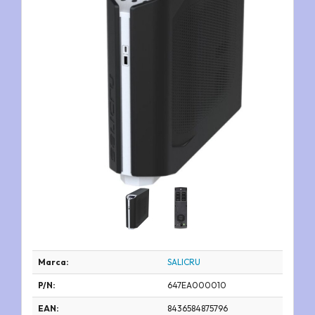
Marca:
SALICRU
P/N:
647EA000010
EAN:
8436584875796