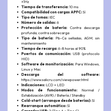
±1Hz
Tiempo de transferencia:
10 ms
Compatibilidad con cargas APFC:
Sí
Tipo de tomas:
IEC
Número de salidas:
6
Protección de batería:
Contra descarga
profunda, contra sobrecarga
Tipo de batería:
Pb-Ca selladas, AGM, sin
mantenimiento
Tiempo de recarga:
6-8 horas al 90%
Puertos de comunicación:
USB (protocolo
HID)
Software de monitorización:
Para Windows,
Linux y Mac
Descarga del software:
https://www.salicru.com/viewpower.html
Indicaciones:
LCD + LED
Modos de funcionamiento:
Normal /
Estabilización (AVR) / Batería / Standby
Cold-start (arranque desde baterías):
Sí
Rearranque automático:
Sí
Cargador USB:
2 (Tipo A + Tipo C)