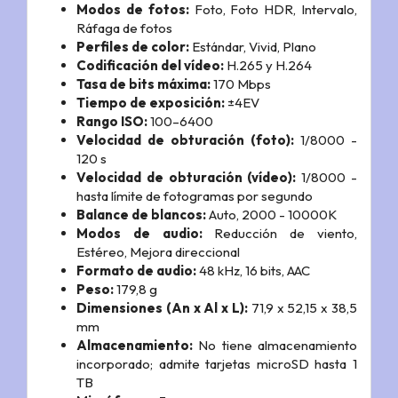
Modos de fotos:
Foto, Foto HDR, Intervalo,
Ráfaga de fotos
Perfiles de color:
Estándar, Vivid, Plano
Codificación del vídeo:
H.265 y H.264
Tasa de bits máxima:
170 Mbps
Tiempo de exposición:
±4EV
Rango ISO:
100–6400
Velocidad de obturación (foto):
1/8000 -
120 s
Velocidad de obturación (vídeo):
1/8000 -
hasta límite de fotogramas por segundo
Balance de blancos:
Auto, 2000 - 10000K
Modos de audio:
Reducción de viento,
Estéreo, Mejora direccional
Formato de audio:
48 kHz, 16 bits, AAC
Peso:
179,8 g
Dimensiones (An x Al x L):
71,9 x 52,15 x 38,5
mm
Almacenamiento:
No tiene almacenamiento
incorporado; admite tarjetas microSD hasta 1
TB