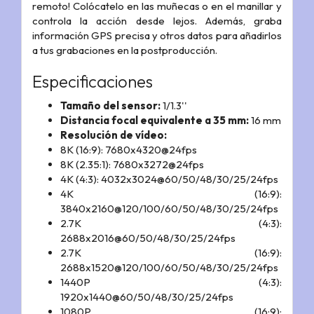
remoto! Colócatelo en las muñecas o en el manillar y
controla la acción desde lejos. Además, graba
información GPS precisa y otros datos para añadirlos
a tus grabaciones en la postproducción.
Especificaciones
Tamaño del sensor:
1/1.3''
Distancia focal equivalente a 35 mm:
16 mm
Resolución de vídeo:
8K (16:9): 7680x4320@24fps
8K (2.35:1): 7680x3272@24fps
4K (4:3): 4032x3024@60/50/48/30/25/24fps
4K (16:9):
3840x2160@120/100/60/50/48/30/25/24fps
2.7K (4:3):
2688x2016@60/50/48/30/25/24fps
2.7K (16:9):
2688x1520@120/100/60/50/48/30/25/24fps
1440P (4:3):
1920x1440@60/50/48/30/25/24fps
1080P (16:9):