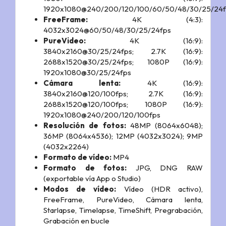
1920x1080@240/200/120/100/60/50/48/30/25/24f
FreeFrame:
4K (4:3):
4032x3024@60/50/48/30/25/24fps
PureVideo:
4K (16:9):
3840x2160@30/25/24fps; 2.7K (16:9):
2688x1520@30/25/24fps; 1080P (16:9):
1920x1080@30/25/24fps
Cámara lenta:
4K (16:9):
3840x2160@120/100fps; 2.7K (16:9):
2688x1520@120/100fps; 1080P (16:9):
1920x1080@240/200/120/100fps
Resolución de fotos:
48MP (8064x6048);
36MP (8064x4536); 12MP (4032x3024); 9MP
(4032x2264)
Formato de vídeo:
MP4
Formato de fotos:
JPG, DNG RAW
(exportable vía App o Studio)
Modos de vídeo:
Vídeo (HDR activo),
FreeFrame, PureVideo, Cámara lenta,
Starlapse, Timelapse, TimeShift, Pregrabación,
Grabación en bucle