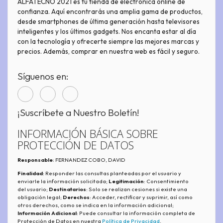
ALFATECNO 2021 es tu tienda de electrónica online de
confianza. Aquí encontrarás una amplia gama de productos,
desde smartphones de última generación hasta televisores
inteligentes y los últimos gadgets. Nos encanta estar al día
con la tecnología y ofrecerte siempre las mejores marcas y
precios. Además, comprar en nuestra web es fácil y seguro.
Síguenos en:
¡Suscríbete a Nuestro Boletín!
INFORMACIÓN BÁSICA SOBRE
PROTECCIÓN DE DATOS
Responsable
: FERNANDEZ COBO, DAVID
Finalidad
: Responder las consultas planteadas por el usuario y
enviarle la información solicitada;
Legitimación
: Consentimiento
del usuario;
Destinatarios
: Solo se realizan cesiones si existe una
obligación legal;
Derechos
: Acceder, rectificar y suprimir, así como
otros derechos, como se indica en la información adicional;
Información Adicional
: Puede consultar la información completa de
Protección de Datos en nuestra
Política de Privacidad
.