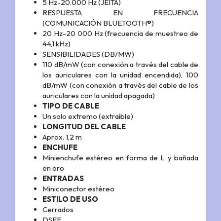
5 Hz-20.000 Hz (JEITA)
RESPUESTA EN FRECUENCIA
(COMUNICACIÓN BLUETOOTH®)
20 Hz-20 000 Hz (frecuencia de muestreo de
44,1 kHz)
SENSIBILIDADES (DB/MW)
110 dB/mW (con conexión a través del cable de
los auriculares con la unidad encendida), 100
dB/mW (con conexión a través del cable de los
auriculares con la unidad apagada)
TIPO DE CABLE
Un solo extremo (extraíble)
LONGITUD DEL CABLE
Aprox. 1,2 m
ENCHUFE
Minienchufe estéreo en forma de L y bañada
en oro
ENTRADAS
Miniconector estéreo
ESTILO DE USO
Cerrados
DSEE