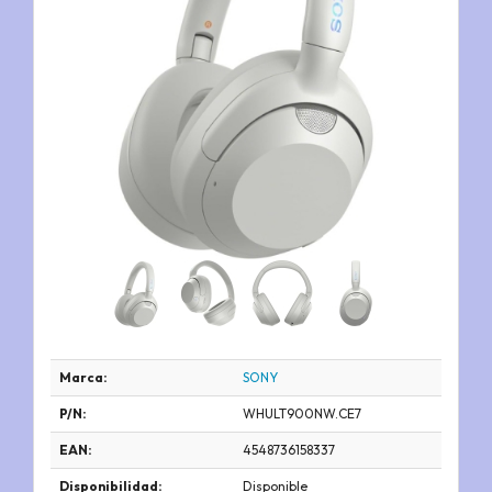
Marca:
SONY
P/N:
WHULT900NW.CE7
EAN:
4548736158337
Disponibilidad:
Disponible