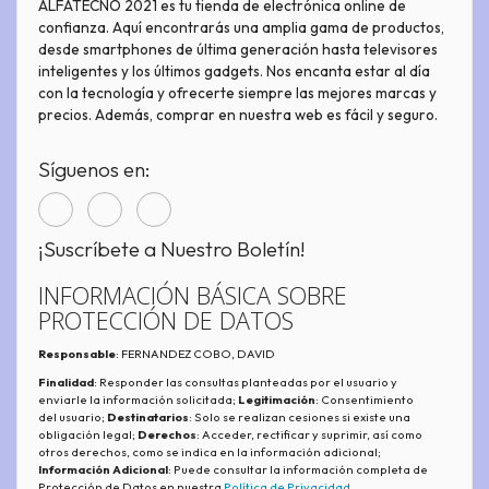
ALFATECNO 2021 es tu tienda de electrónica online de
confianza. Aquí encontrarás una amplia gama de productos,
desde smartphones de última generación hasta televisores
inteligentes y los últimos gadgets. Nos encanta estar al día
con la tecnología y ofrecerte siempre las mejores marcas y
precios. Además, comprar en nuestra web es fácil y seguro.
Síguenos en:
¡Suscríbete a Nuestro Boletín!
INFORMACIÓN BÁSICA SOBRE
PROTECCIÓN DE DATOS
Responsable
: FERNANDEZ COBO, DAVID
Finalidad
: Responder las consultas planteadas por el usuario y
enviarle la información solicitada;
Legitimación
: Consentimiento
del usuario;
Destinatarios
: Solo se realizan cesiones si existe una
obligación legal;
Derechos
: Acceder, rectificar y suprimir, así como
otros derechos, como se indica en la información adicional;
Información Adicional
: Puede consultar la información completa de
Protección de Datos en nuestra
Política de Privacidad
.