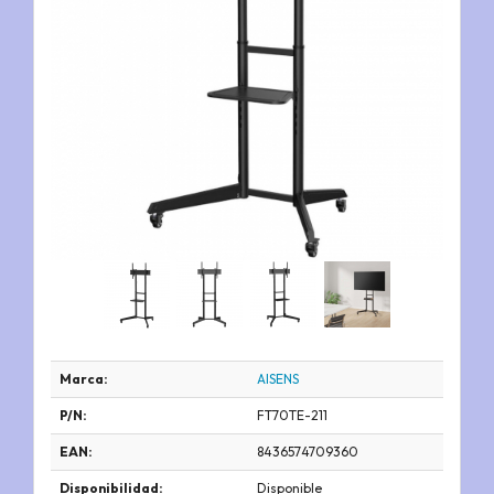
Marca:
AISENS
P/N:
FT70TE-211
EAN:
8436574709360
Disponibilidad:
Disponible