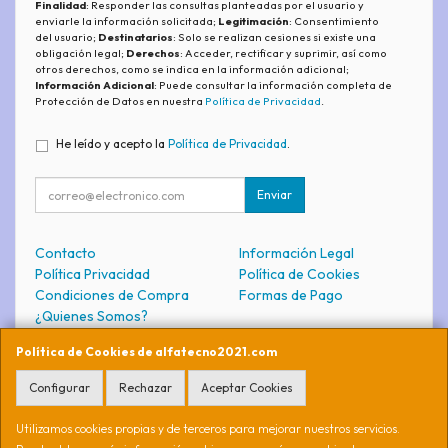
Finalidad
: Responder las consultas planteadas por el usuario y
enviarle la información solicitada;
Legitimación
: Consentimiento
del usuario;
Destinatarios
: Solo se realizan cesiones si existe una
obligación legal;
Derechos
: Acceder, rectificar y suprimir, así como
otros derechos, como se indica en la información adicional;
Información Adicional
: Puede consultar la información completa de
Protección de Datos en nuestra
Política de Privacidad
.
He leído y acepto la
Política de Privacidad
.
Enviar
Contacto
Información Legal
Política Privacidad
Política de Cookies
Condiciones de Compra
Formas de Pago
¿Quienes Somos?
Política de Cookies de alfatecno2021.com
Contacto
Configurar
Rechazar
Aceptar Cookies
soporte@alfatecno2021.com
Utilizamos cookies propias y de terceros para mejorar nuestros servicios.