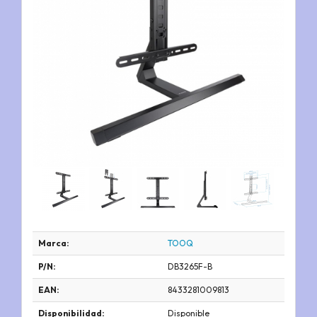
Marca:
TOOQ
P/N:
DB3265F-B
EAN:
8433281009813
Disponibilidad:
Disponible